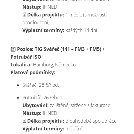
Nástup:
IHNED
⏳
Délka projektu:
1 měsíc (s možností
prodloužení)
Výplatní termíny:
každých 14 dní
2️⃣
Pozice: TIG Svářeč (141 – FM3 + FM5) +
Potrubář ISO
Lokalita:
Hamburg, Německo
Platové podmínky:
Svářeč: 28 €/hod.
Potrubář: 26 €/hod.
Ubytování:
zajištěné, stržené z fakturace
Nástup:
IHNED
⏳
Délka projektu:
dlouhodobá spolupráce
Výplatní termíny:
měsíčně