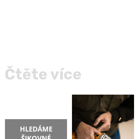
Čtěte více
HLEDÁME
ŠIKOVNÉ