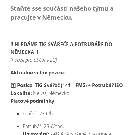
Staňte sse součástí našeho týmu a
pracujte v Německu.
‼️ HLEDÁME TIG SVÁŘEČE A POTRUBÁŘE DO
NĚMECKA ‼️
(Pouze pro občany EU)
Aktuálně volné pozice:
1️⃣
Pozice: TIG Svářeč (141 – FM5) + Potrubář ISO
Lokalita:
Neuss, Německo
Platové podmínky:
Svářeč: 28 €/hod.
Potrubář: 28 €/hod.
Ubytování:
zajištěné, stržené z fakturace