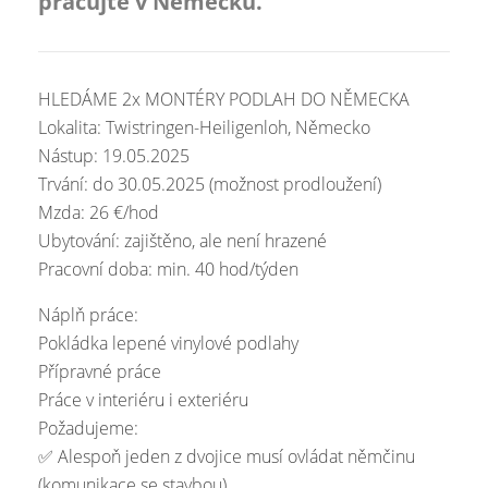
pracujte v Německu.
HLEDÁME 2x MONTÉRY PODLAH DO NĚMECKA
Lokalita: Twistringen-Heiligenloh, Německo
Nástup: 19.05.2025
Trvání: do 30.05.2025 (možnost prodloužení)
Mzda: 26 €/hod
Ubytování: zajištěno, ale není hrazené
Pracovní doba: min. 40 hod/týden
Náplň práce:
Pokládka lepené vinylové podlahy
Přípravné práce
Práce v interiéru i exteriéru
Požadujeme:
✅ Alespoň jeden z dvojice musí ovládat němčinu
(komunikace se stavbou)