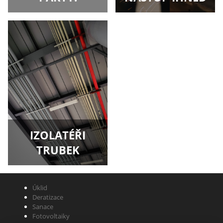
IZOLATÉŘI
TRUBEK
Úklid
Deratizace
Sanace
Fotovoltaiky