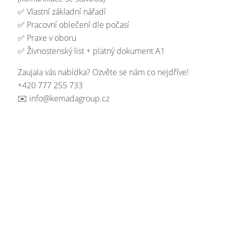
✅ Vlastní základní nářadí
✅ Pracovní oblečení dle počasí
✅ Praxe v oboru
✅ Živnostenský list + platný dokument A1
Zaujala vás nabídka? Ozvěte se nám co nejdříve!
+420 777 255 733
✉️ info@kemadagroup.cz