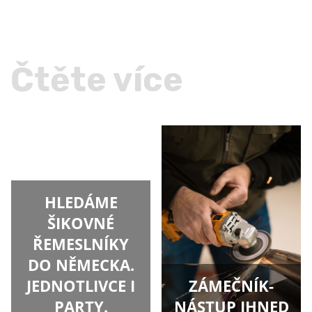
Čtěte více
HLEDÁME
ŠIKOVNÉ
ŘEMESLNÍKY
DO NĚMECKA.
JEDNOTLIVCE I
ZÁMEČNÍK-
PARTY.
NÁSTUP IHNED