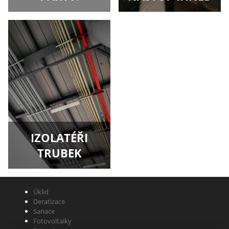
IZOLATÉŘI
TRUBEK
Úklid
Deratizace
Sanace
Fotovoltaiky